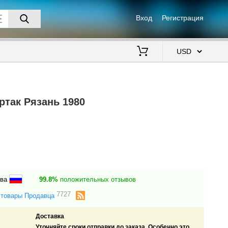
Вход
Регистрация
$
ртак Рязань 1980
ква
99.8%
положительных отзывов
7727
 товары Продавца
Доставка
Уточняйте сроки отправки до заказа. Особенно это