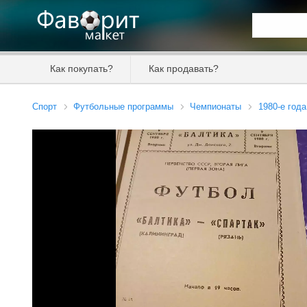
Искать та
Как покупать?
Как продавать?
Цена от
Спорт
Футбольные программы
Чемпионаты
1980-е года
Продавец