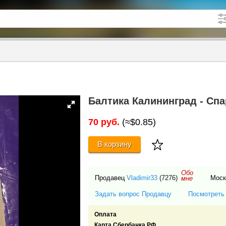
кже в описании
до
Балтика Калининград - Спа
70 руб.
(≈$0.85)
В корзину
Обо
Продавец
Vladimir33
(7276)
Мос
мне
Задать вопрос Продавцу
Посмотреть
Оплата
Карта Сбербанка РФ.