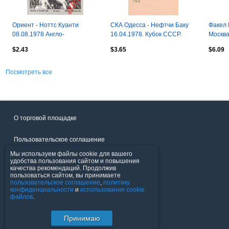
Ориент - Ноттс Куанти
СКА Одесса - Нефтчи Баку
Факел 
08.08.1978 Англо-
16.04.1978. Кубок СССР.
Москва
шотландский кубок (Oriet -
России
$2.43
$3.65
$6.09
Notts county)
Посмотреть все
О торговой площадке
Пользовательское соглашение
Мы используем файлы cookie для вашего
Политика конфиденциальности
удобства пользования сайтом и повышения
качества рекомендаций. Продолжив
пользоваться сайтом, вы принимаете
Продавцы
пользовательское соглашение
,
политику
конфиденциальности
и
использования cookie
файлов
.
Помощь & Служба поддержки
Принимаю
© FavoritMarket.com