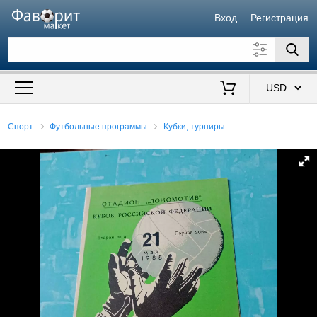
Вход
Регистрация
Искать также в описании
Цена от
до
$
Спорт
Футбольные программы
Кубки, турниры
Продавец