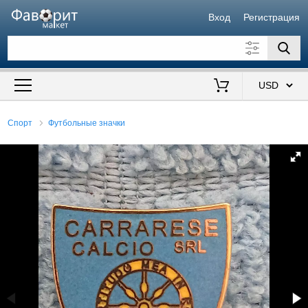
Вход
Регистрация
Искать также в описании
Цена от
до
$
Спорт
Футбольные значки
Продавец