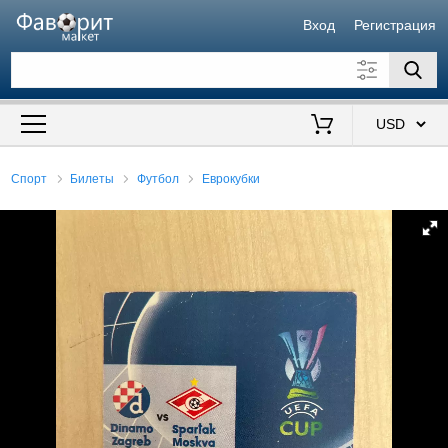
Вход
Регистрация
Искать также в описании
Цена от
до
$
Спорт
Билеты
Футбол
Еврокубки
Продавец