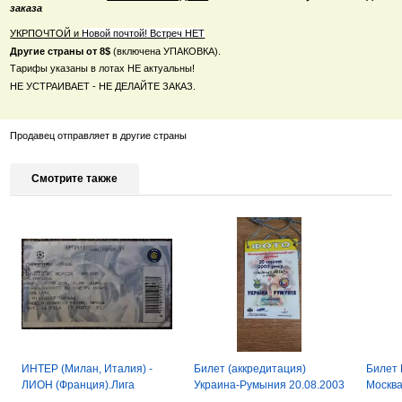
заказа
УКРПОЧТОЙ и
Новой почтой! Встреч НЕТ
Другие страны от 8$
(включена УПАКОВКА).
Тарифы указаны в лотах НЕ актуальны!
НЕ УСТРАИВАЕТ - НЕ ДЕЛАЙТЕ ЗАКАЗ.
Продавец отправляет в другие страны
Смотрите также
ИНТЕР (Милан, Италия) -
Билет (аккредитация)
Билет 
ЛИОН (Франция).Лига
Украина-Румыния 20.08.2003
Москва
Чемпионов УЕФА 2002/2003
/ Украина-Румыния U21