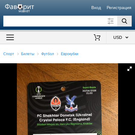
Вход
Регистрация
Искать также в описании
Цена от
до
$
Спорт
Билеты
Футбол
Еврокубки
Продавец