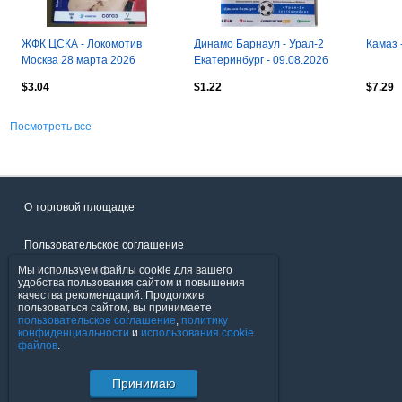
ЖФК ЦСКА - Локомотив
Динамо Барнаул - Урал-2
Камаз 
Москва 28 марта 2026
Екатеринбург - 09.08.2026
$3.04
$1.22
$7.29
Посмотреть все
О торговой площадке
Пользовательское соглашение
Мы используем файлы cookie для вашего
Политика конфиденциальности
удобства пользования сайтом и повышения
качества рекомендаций. Продолжив
пользоваться сайтом, вы принимаете
Продавцы
пользовательское соглашение
,
политику
конфиденциальности
и
использования cookie
файлов
.
Помощь & Служба поддержки
Принимаю
© FavoritMarket.com