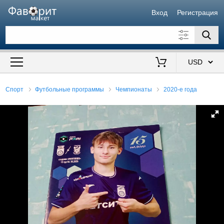
Вход
Регистрация
Искать также в описании
Цена от
до
$
Спорт
Футбольные программы
Чемпионаты
2020-е года
Продавец