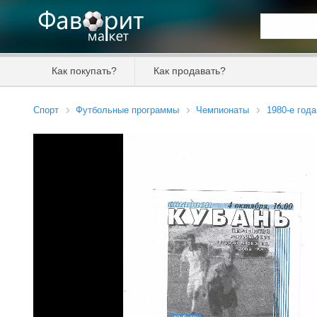
Искать та
Как покупать?
Как продавать?
Цена от
Спорт
Футбольные программы
Чемпионаты
1980-е года
Продавец