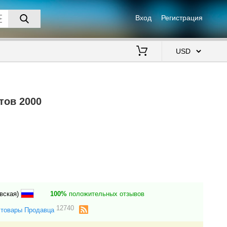
Вход
Регистрация
$
тов 2000
вская)
100%
положительных отзывов
12740
 товары Продавца