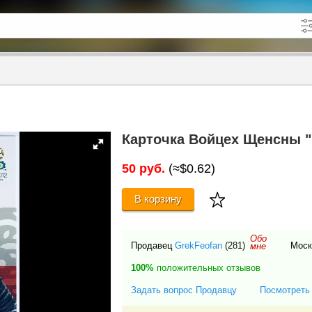
кже в описании
до
Карточка Войцех Щенсны 
50 руб.
(≈$0.62)
В корзину
Обо
Продавец
GrekFeofan
(281)
Моск
мне
100%
положительных отзывов
Задать вопрос Продавцу
Посмотреть