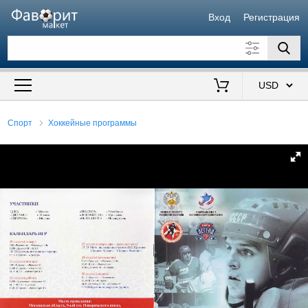
Вход
Регистрация
Искать также в описании
Цена от
до
$
Спорт
Хоккейные программы
Продавец