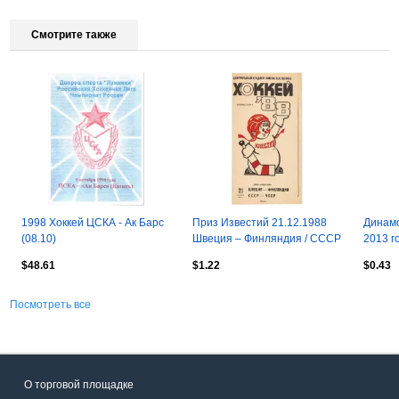
Смотрите также
1998 Хоккей ЦСКА - Ак Барс
Приз Известий 21.12.1988
Динамо
(08.10)
Швеция – Финляндия / СССР
2013 г
– ЧССР
Русски
$48.61
$1.22
$0.43
Посмотреть все
О торговой площадке