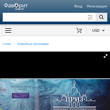
Вход
Регистрация
Искать также в описании
Цена от
до
$
Спорт
Хоккейные программы
Продавец