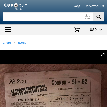
Вход
Регистрация
Искать также в описании
Цена от
до
$
Спорт
Газеты
Продавец