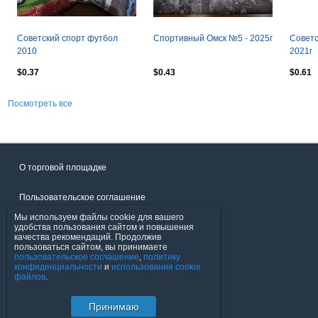
Советский спорт футбол
Спортивный Омск №5 - 2025г
Советс
2010
2021г
$0.37
$0.43
$0.61
Посмотреть все
О торговой площадке
Пользовательское соглашение
Мы используем файлы cookie для вашего
Политика конфиденциальности
удобства пользования сайтом и повышения
качества рекомендаций. Продолжив
пользоваться сайтом, вы принимаете
Продавцы
пользовательское соглашение
,
политику
конфиденциальности
и
использования cookie
файлов
.
Помощь & Служба поддержки
Принимаю
© FavoritMarket.com