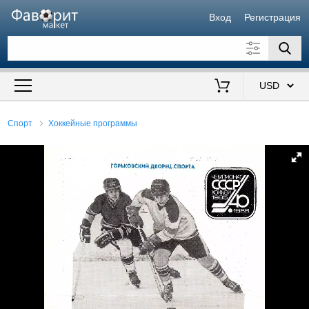
Вход
Регистрация
Искать также в описании
Цена от
до
$
Спорт
Хоккейные программы
Продавец