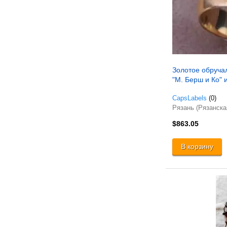
Золотое обруча
"М. Берш и Ко" и
CapsLabels
(0)
Рязань (Рязанска
$863.05
В корзину