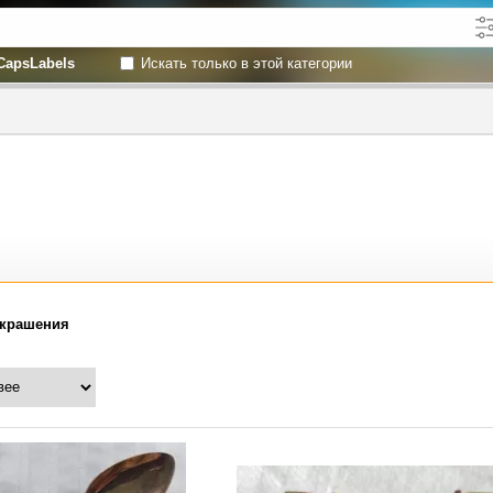
CapsLabels
Искать только в этой категории
кже в описании
до
Украшения