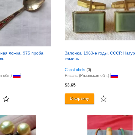
ная ложка. 975 проба.
Запонки. 1960-е годы. СССР. Нату
ль.
камень
CapsLabels
(0)
я обл.)
Рязань (Рязанская обл.)
$3.65
В корзину