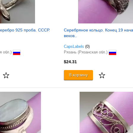
Серебро 925 проба. СССР.
Серебряное кольцо. Конец 19 нач
веков..
CapsLabels
(0)
я обл.)
Рязань (Рязанская обл.)
$24.31
В корзину