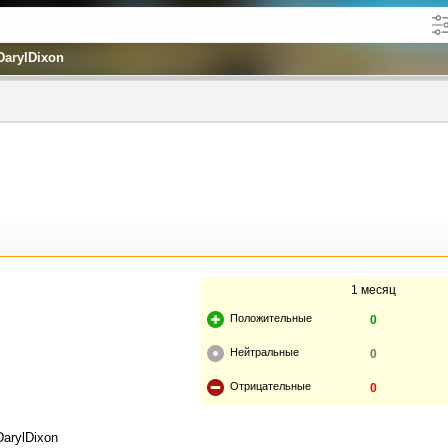
DarylDixon
кже в описании
до
1 месяц
Положительные
0
Нейтральные
0
Отрицательные
0
DarylDixon