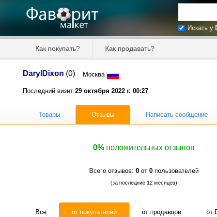
Искать у
Искать та
Как покупать?
Как продавать?
Цена от
DarylDixon
(0)
Москва
Продавец
Последний визит
29 октября 2022 г. 00:27
Товары
Отзывы
Написать сообщение
0%
положительных отзывов
Всего отзывов:
0
от
0
пользователей
(за последние 12 месяцев)
Все
от покупателей
от продавцов
от 