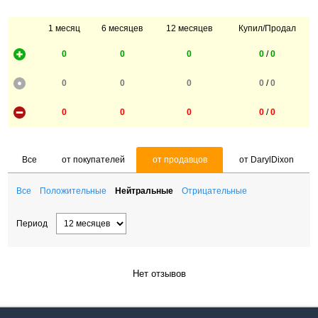
1 месяц
6 месяцев
12 месяцев
Купил/Продал
0
0
0
0
/
0
0
0
0
0
/
0
0
0
0
0
/
0
Все
от покупателей
от продавцов
от DarylDixon
Все
Положительные
Нейтральные
Отрицательные
Период
Нет отзывов