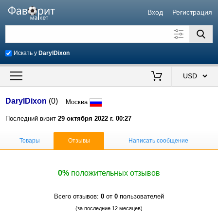
Вход
Регистрация
Искать у
DarylDixon
Искать также в описании
Цена от
до
$
DarylDixon
(0)
Москва
Продавец
Последний визит
29 октября 2022 г. 00:27
Товары
Отзывы
Написать сообщение
0%
положительных отзывов
Всего отзывов:
0
от
0
пользователей
(за последние 12 месяцев)