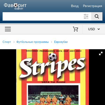
Вход
Регистрация
Искать также в описании
Цена от
до
$
Спорт
Футбольные программы
Еврокубки
Продавец