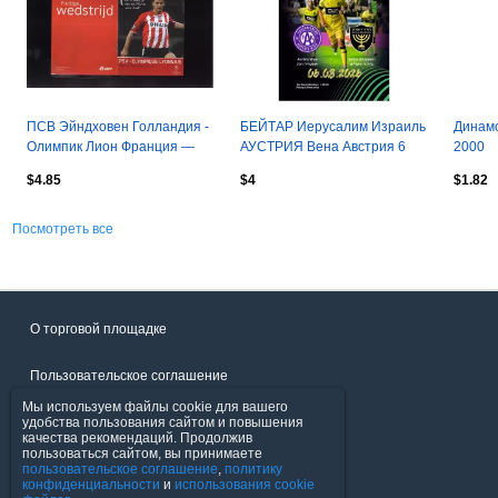
ПСВ Эйндховен Голландия -
БЕЙТАР Иерусалим Израиль
Динамо
Олимпик Лион Франция —
АУСТРИЯ Вена Австрия 6
2000
21.03.2006 Лига Чемпионов
августа 2026 ЛК
$4.85
$4
$1.82
официальная КЛФ
Посмотреть все
О торговой площадке
Пользовательское соглашение
Мы используем файлы cookie для вашего
Политика конфиденциальности
удобства пользования сайтом и повышения
качества рекомендаций. Продолжив
пользоваться сайтом, вы принимаете
Продавцы
пользовательское соглашение
,
политику
конфиденциальности
и
использования cookie