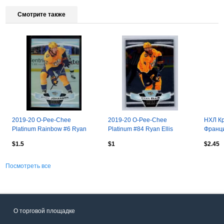
Смотрите также
2019-20 O-Pee-Chee
2019-20 O-Pee-Chee
НХЛ Кр
Platinum Rainbow #6 Ryan
Platinum #84 Ryan Ellis
Франц
Johansen
$1.5
$1
$2.45
Посмотреть все
О торговой площадке