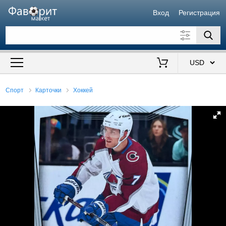
Вход
Регистрация
Искать также в описании
Цена от
до
$
Спорт
Карточки
Хоккей
Продавец