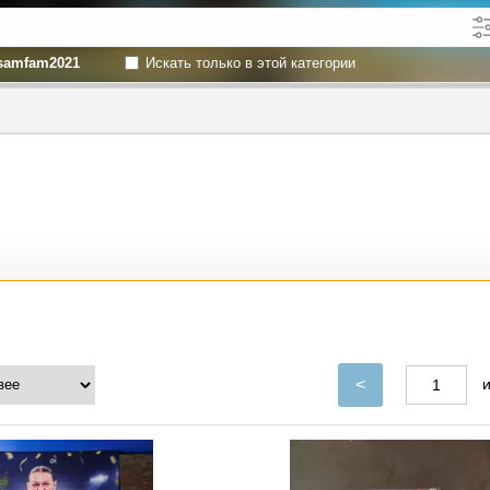
samfam2021
Искать только в этой категории
кже в описании
до
<
и